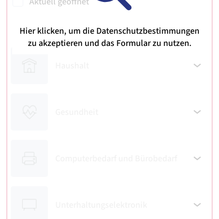
Aktuell geöffnet
Kategorien
Hier klicken, um die Datenschutzbestimmungen
zu akzeptieren und das Formular zu nutzen.
Haushalt
Gesundheit
Computer­bedarf und Bürobedarf
Unterhaltungs­elektronik