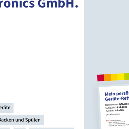
tronics GmbH.
eräte
Backen und Spülen