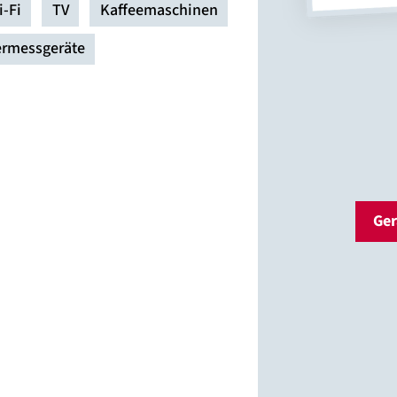
i-Fi
TV
Kaffeemaschinen
ermessgeräte
Ger