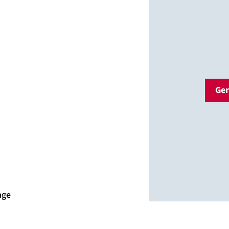
Ger
age