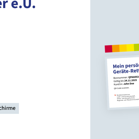
r e.U.
chirme