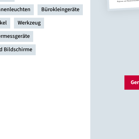
nnenleuchten
Bürokleingeräte
kel
Werkzeug
ermessgeräte
d Bildschirme
Ger