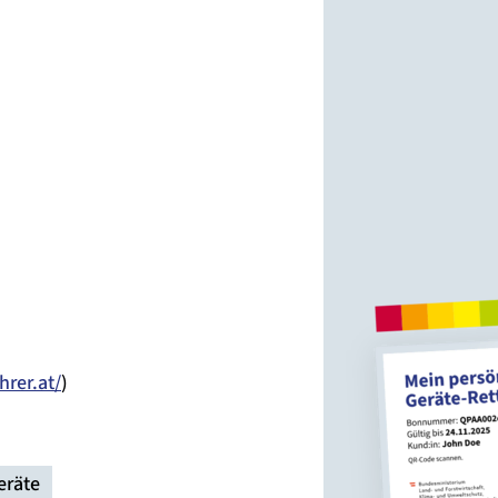
hrer.at/
)
eräte